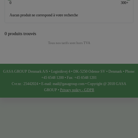
0
300+
Aucun produit ne correspond à votre recherche
0 produits trouvés
Tous nos tarifs sont hors TVA
GASA GROUP Denmark A/S • Logistikvej 4 • DK-5250 Odense SV • Denmark • Phone:
+45 6548 1200 • Fax: +45 6548 1201
Cvr.nr.: 25442024 • E-mail: mail@gasagroup.com • Copyright @ 2018 GASA
GROUP •
Privacy policy - GDPR