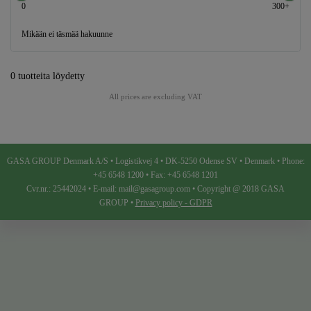
0
300+
Mikään ei täsmää hakuunne
0 tuotteita löydetty
All prices are excluding VAT
GASA GROUP Denmark A/S • Logistikvej 4 • DK-5250 Odense SV • Denmark • Phone:
+45 6548 1200 • Fax: +45 6548 1201
Cvr.nr.: 25442024 • E-mail: mail@gasagroup.com • Copyright @ 2018 GASA
GROUP •
Privacy policy - GDPR