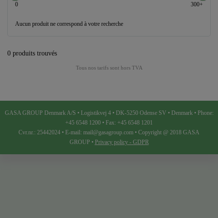
0
300+
Aucun produit ne correspond à votre recherche
0 produits trouvés
Tous nos tarifs sont hors TVA
GASA GROUP Denmark A/S • Logistikvej 4 • DK-5250 Odense SV • Denmark • Phone:
+45 6548 1200 • Fax: +45 6548 1201
Cvr.nr.: 25442024 • E-mail: mail@gasagroup.com • Copyright @ 2018 GASA
GROUP •
Privacy policy - GDPR