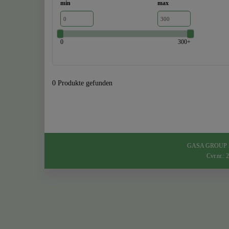
min
max
0
300+
0 Produkte gefunden
GASA GROUP Denm
Cvr.nr.: