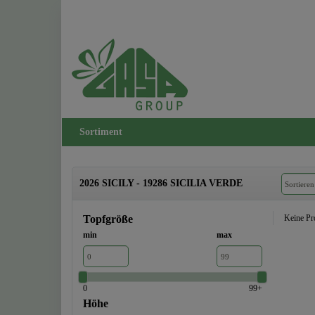
Sortiment
2026 SICILY - 19286 SICILIA VERDE
Topfgröße
Keine Pr
min
max
0
99+
Höhe