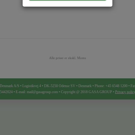
Alle priser er ekskl. Moms
ark A/S • Logistikvej 4 • DK-5250 Odense SV • Denmark • Phone: +45 6548 1200 • Fa
 25442024 • E-mail: mail@gasagroup.com • Copyright @ 2018 GASA GROUP •
Privacy poli