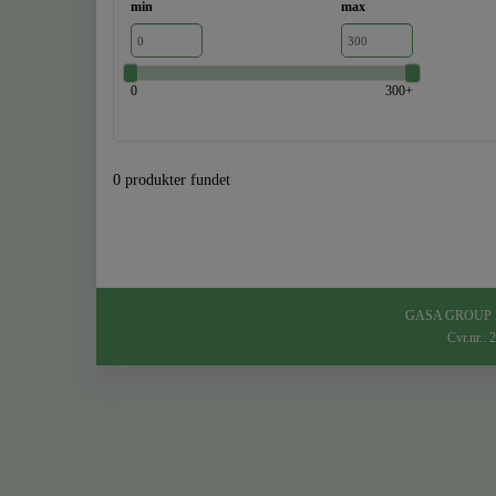
min
max
0
300+
0 produkter fundet
GASA GROUP Denm
Cvr.nr.: