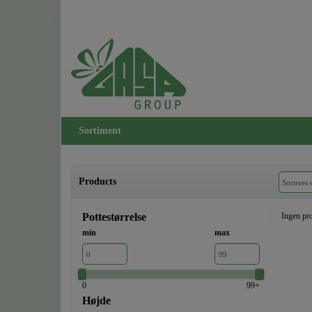
Sortiment
Products
Pottestørrelse
Ingen pro
min
max
0
99+
Højde