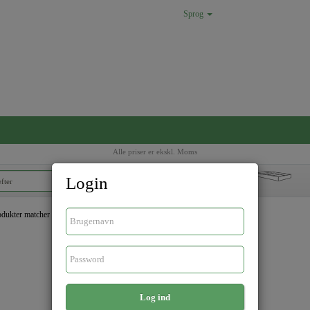
Sprog
Alle priser er ekskl. Moms
Login
Ø
dukter matcher dine søgekriterier
Log ind