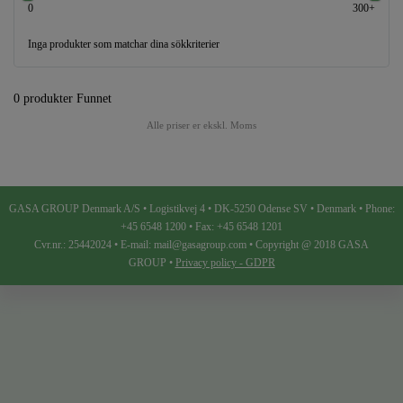
0
300+
Inga produkter som matchar dina sökkriterier
0 produkter Funnet
Alle priser er ekskl. Moms
GASA GROUP Denmark A/S • Logistikvej 4 • DK-5250 Odense SV • Denmark • Phone:
+45 6548 1200 • Fax: +45 6548 1201
Cvr.nr.: 25442024 • E-mail: mail@gasagroup.com • Copyright @ 2018 GASA
GROUP •
Privacy policy - GDPR