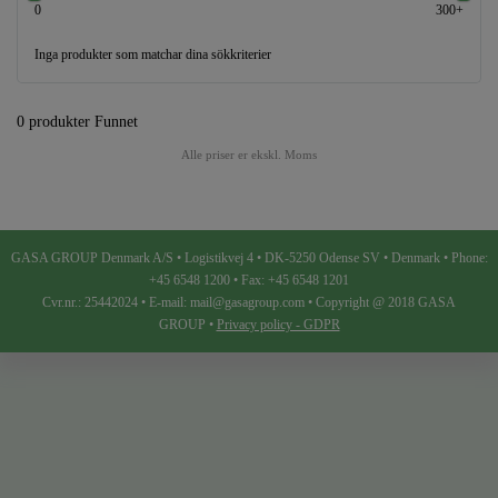
0
300+
Inga produkter som matchar dina sökkriterier
0 produkter Funnet
Alle priser er ekskl. Moms
GASA GROUP Denmark A/S • Logistikvej 4 • DK-5250 Odense SV • Denmark • Phone:
+45 6548 1200 • Fax: +45 6548 1201
Cvr.nr.: 25442024 • E-mail: mail@gasagroup.com • Copyright @ 2018 GASA
GROUP •
Privacy policy - GDPR