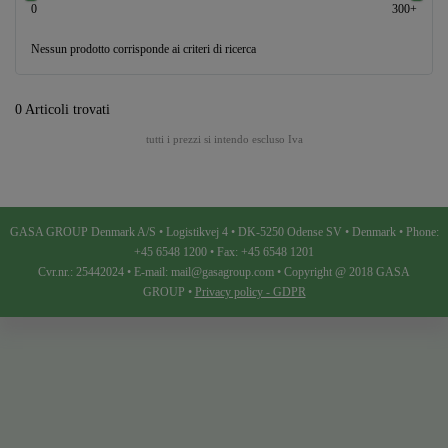
0
300+
Nessun prodotto corrisponde ai criteri di ricerca
0 Articoli trovati
tutti i prezzi si intendo escluso Iva
GASA GROUP Denmark A/S • Logistikvej 4 • DK-5250 Odense SV • Denmark • Phone:
+45 6548 1200 • Fax: +45 6548 1201
Cvr.nr.: 25442024 • E-mail: mail@gasagroup.com • Copyright @ 2018 GASA
GROUP •
Privacy policy - GDPR