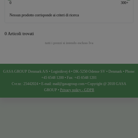
0
300+
Nessun prodotto corrisponde ai criteri di ricerca
0 Articoli trovati
tutti i prezzi si intendo escluso Iva
GASA GROUP Denmark A/S • Logistikvej 4 • DK-5250 Odense SV • Denmark • Phone:
+45 6548 1200 • Fax: +45 6548 1201
Cvr.nr.: 25442024 • E-mail: mail@gasagroup.com • Copyright @ 2018 GASA
GROUP •
Privacy policy - GDPR