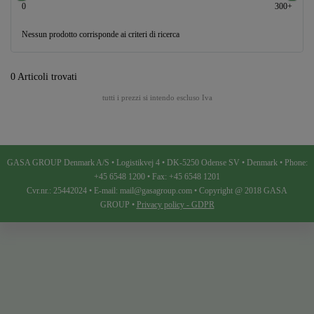
0
300+
Nessun prodotto corrisponde ai criteri di ricerca
0 Articoli trovati
tutti i prezzi si intendo escluso Iva
GASA GROUP Denmark A/S • Logistikvej 4 • DK-5250 Odense SV • Denmark • Phone:
+45 6548 1200 • Fax: +45 6548 1201
Cvr.nr.: 25442024 • E-mail: mail@gasagroup.com • Copyright @ 2018 GASA
GROUP •
Privacy policy - GDPR