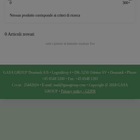
0
300+
Nessun prodotto corrisponde ai criteri di ricerca
0 Articoli trovati
tutti i prezzi si intendo escluso Iva
GASA GROUP Denmark A/S • Logistikvej 4 • DK-5250 Odense SV • Denmark • Phone:
+45 6548 1200 • Fax: +45 6548 1201
Cvr.nr.: 25442024 • E-mail: mail@gasagroup.com • Copyright @ 2018 GASA
GROUP •
Privacy policy - GDPR