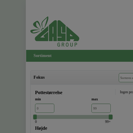
Sortiment
Fokus
Pottestørrelse
Ingen pro
min
max
0
99+
Højde