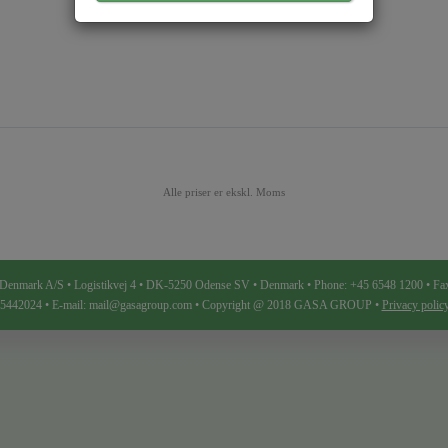
Alle priser er ekskl. Moms
ark A/S • Logistikvej 4 • DK-5250 Odense SV • Denmark • Phone: +45 6548 1200 • Fa
 25442024 • E-mail: mail@gasagroup.com • Copyright @ 2018 GASA GROUP •
Privacy poli