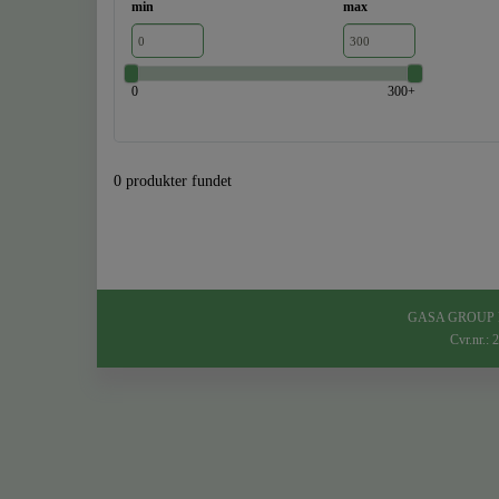
min
max
0
300+
0 produkter fundet
GASA GROUP Denm
Cvr.nr.: