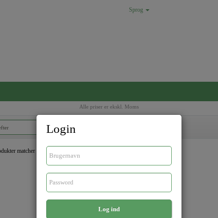
Sprog
Alle priser er ekskl. Moms
Login
dukter matcher dine søgekriterier
Log ind