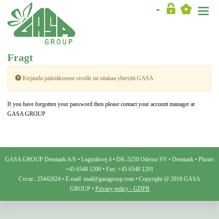
Toggle
naviga
Fragt
Kirjaudu päästäksenne sivulle tai ottakaa yhteyttä GASA
If you have forgotten your password then please contact your account manager at
GASA GROUP
GASA GROUP Denmark A/S • Logistikvej 4 • DK-5250 Odense SV • Denmark • Phone:
+45 6548 1200 • Fax: +45 6548 1201
Cvr.nr.: 25442024 • E-mail: mail@gasagroup.com • Copyright @ 2018 GASA
GROUP •
Privacy policy - GDPR